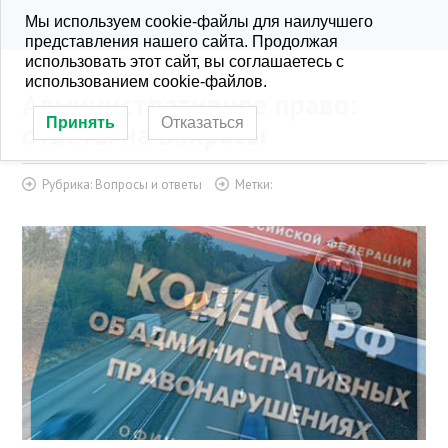
Мы используем cookie-файлы для наилучшего
KONRA.RU
РУБРИКИ
представления нашего сайта. Продолжая
использовать этот сайт, вы соглашаетесь с
использованием cookie-файлов.
Административное право:
Принять
Отказаться
ответы на вопросы
Рубрика:
Вопросы и ответы
Метки: