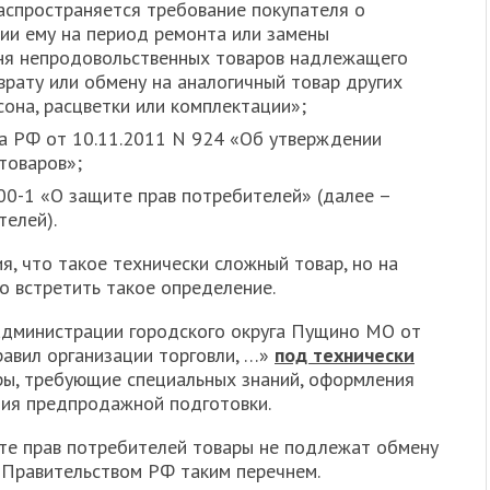
распространяется требование покупателя о
ии ему на период ремонта или замены
чня непродовольственных товаров надлежащего
врату или обмену на аналогичный товар других
сона, расцветки или комплектации»;
а РФ от 10.11.2011 N 924 «Об утверждении
товаров»;
00-1 «О защите прав потребителей» (далее –
телей).
я, что такое технически сложный товар, но на
о встретить такое определение.
 администрации городского округа Пущино МО от
авил организации торговли, …»
под технически
ы, требующие специальных знаний, оформления
ния предпродажной подготовки.
ите прав потребителей товары не подлежат обмену
 Правительством РФ таким перечнем.