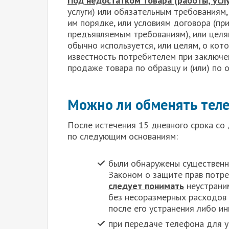
Под недостатком товара (работы, усл
услуги) или обязательным требованиям
им порядке, или условиям договора (пр
предъявляемым требованиям), или целям
обычно используется, или целям, о кот
известность потребителем при заключен
продаже товара по образцу и (или) по 
Можно ли обменять теле
После истечения 15 дневного срока со
по следующим основаниям:
были обнаружены существенны
Законом о защите прав потр
следует понимать
неустраним
без несоразмерных расходов 
после его устранения либо и
при передаче телефона для у