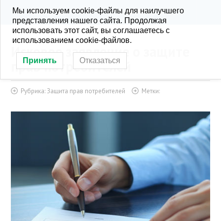
Мы используем cookie-файлы для наилучшего
KONRA.RU
РУБРИКИ
представления нашего сайта. Продолжая
использовать этот сайт, вы соглашаетесь с
использованием cookie-файлов.
Исковое заявление о защите
Принять
Отказаться
прав потребителей
Рубрика:
Защита прав потребителей
Метки: