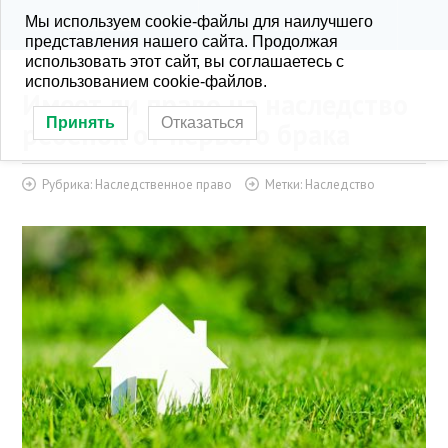
Мы используем cookie-файлы для наилучшего
KONRA.RU
РУБРИКИ
представления нашего сайта. Продолжая
использовать этот сайт, вы соглашаетесь с
использованием cookie-файлов.
Имеет ли право на наследство
Принять
Отказаться
ребенок от первого брака
Рубрика:
Наследственное право
Метки:
Наследство