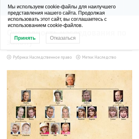
Мы используем cookie-файлы для наилучшего
KONRA.RU
РУБРИКИ
представления нашего сайта. Продолжая
использовать этот сайт, вы соглашаетесь с
использованием cookie-файлов.
Очередность наследования по
Принять
Отказаться
закону
Рубрика:
Наследственное право
Метки:
Наследство