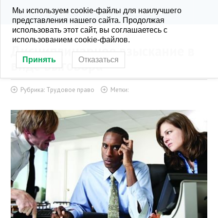
Мы используем cookie-файлы для наилучшего
KONRA.RU
РУБРИКИ
представления нашего сайта. Продолжая
использовать этот сайт, вы соглашаетесь с
использованием cookie-файлов.
Дисциплинарное взыскание в
Принять
Отказаться
виде выговора
Рубрика:
Трудовое право
Метки: