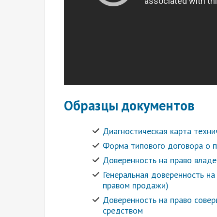
Образцы документов
Диагностическая карта техни
Форма типового договора о 
Доверенность на право владе
Генеральная доверенность на
правом продажи)
Доверенность на право совер
средством