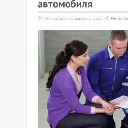
автомобиля
Рубрика:
Административное право
Метки:
Ав