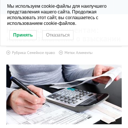
Мы используем cookie-файлы для наилучшего
KONRA.RU
РУБРИКИ
представления нашего сайта. Продолжая
использовать этот сайт, вы соглашаетесь с
использованием cookie-файлов.
Неустойка по алиментам:
Принять
Отказаться
исковое заявление о взыскании
Рубрика:
Семейное право
Метки:
Алименты