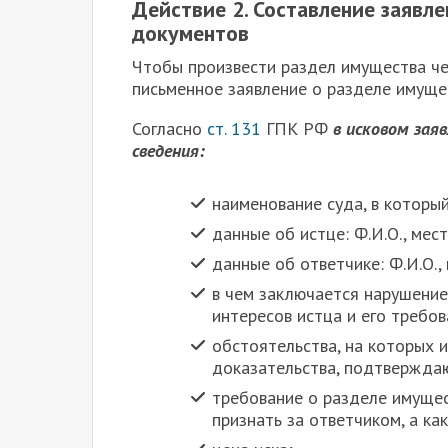
Действие 2. Составление заявл
документов
Ч
тобы произвести раздел имущества че
письменное заявление о разделе имуще
Согласно
ст. 131
ГПК РФ
в исковом за
сведения:
наименование суда, в которы
данные об истце: Ф.И.О., мес
данные об ответчике: Ф.И.О.,
в чем заключается нарушение
интересов истца и его требов
обстоятельства, на которых и
доказательства, подтвержда
требование о разделе имущес
признать за ответчиком, а ка