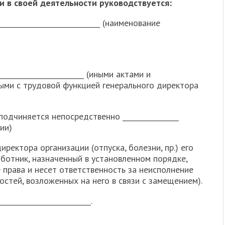
и в своей деятельности руководствуется:
____________________________ (наименование
__________________________ (иными актами и
ыми с трудовой функцией генерального директора
подчиняется непосредственно ________________
ии)
иректора организации (отпуска, болезни, пр.) его
ботник, назначенный в установленном порядке,
права и несет ответственность за неисполнение
стей, возложенных на него в связи с замещением).
__________________________.