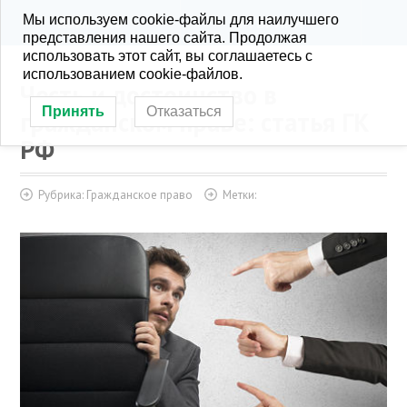
Мы используем cookie-файлы для наилучшего
KONRA.RU
РУБРИКИ
представления нашего сайта. Продолжая
использовать этот сайт, вы соглашаетесь с
использованием cookie-файлов.
Честь и достоинство в
Принять
Отказаться
гражданском праве: статья ГК
РФ
Рубрика:
Гражданское право
Метки: