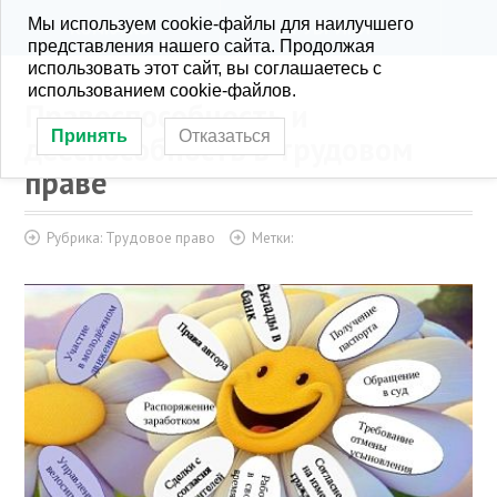
Мы используем cookie-файлы для наилучшего
KONRA.RU
РУБРИКИ
представления нашего сайта. Продолжая
использовать этот сайт, вы соглашаетесь с
использованием cookie-файлов.
Правоспособность и
Принять
Отказаться
дееспособность в трудовом
праве
Рубрика:
Трудовое право
Метки: