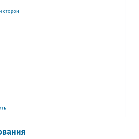
и сторон
ать
ования