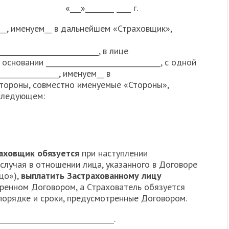
___»________ ____ г.
______, именуем__ в дальнейшем «Страховщик»,
____________________________, в лице
 основании ________________________________, с одной
_________________, именуем__ в
стороны, совместно именуемые «Стороны»,
следующем:
аховщик обязуется
при наступлении
случая в отношении лица, указанного в Договоре
цо»),
выплатить Застрахованному лицу
ренном Договором, а Страхователь обязуется
порядке и сроки, предусмотренные Договором.
_____________________________.