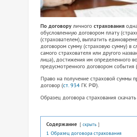
П
о договору
личного
страхования
одна
обусловленную договором плату (страх
(страхователем), выплатить единоврем
договором сумму (страховую сумму) в с
самого страхователя или другого назва
лица), достижения им определенного во
предусмотренного договором события (
Право на получение страховой суммы п
договор (
ст. 934
ГК РФ).
Образец договора страхования скачат
Содержание
скрыть
1
Образец договора страхования