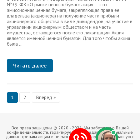
№39-ФЗ «О рынке ценных бумаг» акция — это
эмиссионная ценная бумага, закрепляющая права ее
владельца (акционера) на получение части прибыли
акционерного общества в виде дивидендов, на участие в
управлении акционерным обществом и на часть
имущества, остающегося после его ликвидации. Акция
является именной ценной бумагой. Для того чтобы акция
была …
Читать далее
1
2
Вперед »
Н
а
в
Все права защищены © 2020 - 2021. Мы заботимся о Вашей
и
конфиденциальности, гарантируем не передавать персональные
данные третьим лицам и не разглашать информацию, связанную с