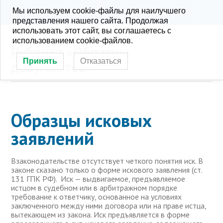
Мы используем cookie-файлы для наилучшего
KONRA.RU
РУБРИКИ
представления нашего сайта. Продолжая
использовать этот сайт, вы соглашаетесь с
использованием cookie-файлов.
Рубрика «Образцы
Принять
Отказаться
документов»
Образцы исковых
заявлений
Взаконодательстве отсутствует четкого понятия иск. В
законе сказано только о форме искового заявления (ст.
131 ГПК РФ). Иск — выдвигаемое, предъявляемое
истцом в судебном или в арбитражном порядке
требование к ответчику, основанное на условиях
заключенного между ними договора или на праве истца,
вытекающем из закона. Иск предъявляется в форме